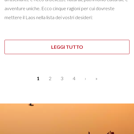
avventure uniche. Ecco cinque ragioni per cui dovreste
mettere il Laos nella lista dei vostri desideri:
LEGGI TUTTO
Paginazione
Pagina
1
Pagina
2
Pagina
3
Pagina
4
Pagina
›
Ultima
»
attuale
successiva
pagina