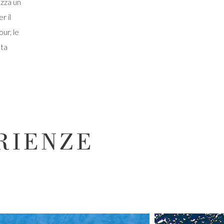
izza un
r il
our
, le
sta
RIENZE