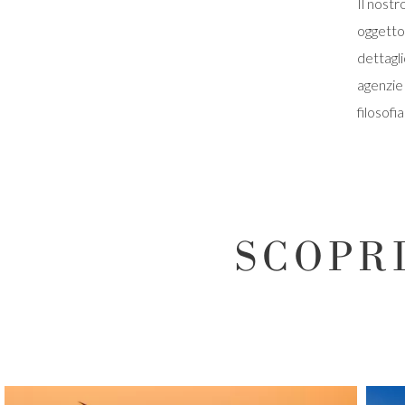
Il nostr
oggetto
dettagli
agenzie 
filosofi
SCOPR