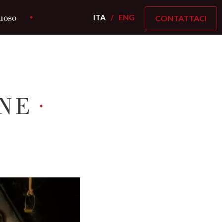
uoso
ITA
ENG
CONTATTACI
ONE