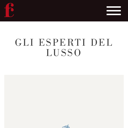
Toggle
navigat
Salta
al
GLI ESPERTI DEL
contenuto
LUSSO
principale