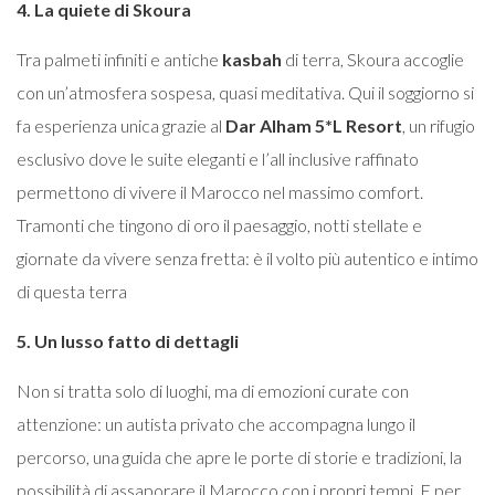
4. La quiete di Skoura
Tra palmeti infiniti e antiche
kasbah
di terra, Skoura accoglie
con un’atmosfera sospesa, quasi meditativa. Qui il soggiorno si
fa esperienza unica grazie al
Dar Alham 5*L Resort
, un rifugio
esclusivo dove le suite eleganti e l’all inclusive raffinato
permettono di vivere il Marocco nel massimo comfort.
Tramonti che tingono di oro il paesaggio, notti stellate e
giornate da vivere senza fretta: è il volto più autentico e intimo
di questa terra
5. Un lusso fatto di dettagli
Non si tratta solo di luoghi, ma di emozioni curate con
attenzione: un autista privato che accompagna lungo il
percorso, una guida che apre le porte di storie e tradizioni, la
possibilità di assaporare il Marocco con i propri tempi. E per