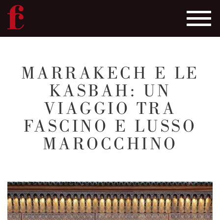
Toggle
naviga
Salta
al
MARRAKECH E LE
contenuto
KASBAH: UN
principale
VIAGGIO TRA
FASCINO E LUSSO
MAROCCHINO