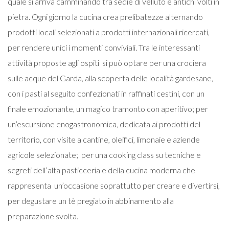
quale si arriva camminando tra sedie di velluto e antichi volti in
pietra. Ogni giorno la cucina crea prelibatezze alternando
prodotti locali selezionati a prodotti internazionali ricercati,
per rendere unici i momenti conviviali. Tra le interessanti
attività proposte agli ospiti si può optare per u
na crociera
sulle acque del Garda, alla scoperta delle località gardesane,
con i pasti al seguito confezionati in raffinati cestini, con un
finale emozionante, un magico tramonto con aperitivo; per
un’escursione enogastronomica, dedicata ai prodotti del
territorio, con visite a cantine, oleifici, limonaie e aziende
agricole selezionate; per una cooking class su
tecniche e
segreti dell’alta pasticceria e della cucina moderna che
rappresenta un’occasione soprattutto per creare e divertirsi,
per degustare un tè pregiato in abbinamento alla
preparazione svolta.