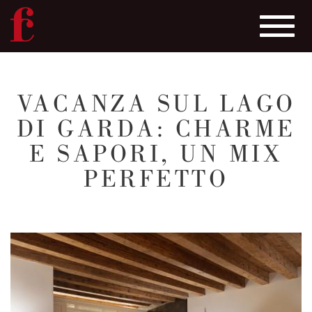
Toggle
navigat
Salta
al
VACANZA SUL LAGO
contenuto
DI GARDA: CHARME
principale
E SAPORI, UN MIX
PERFETTO