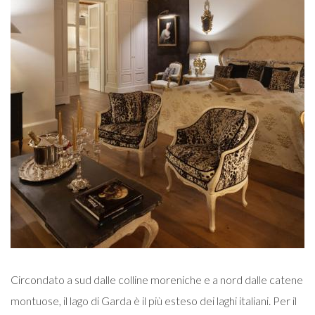
Circondato a sud dalle colline moreniche e a nord dalle catene
montuose, il lago di Garda è il più esteso dei laghi italiani. Per il