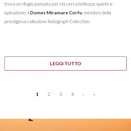
trova un rifugio pensato per chi cerca bellezza, quiete e
ispirazione: il
Domes Miramare Corfu
, membro della
prestigiosa collezione Autograph Collection.
LEGGI TUTTO
Paginazione
Pagina
1
Pagina
2
Pagina
3
Pagina
4
Pagina
›
Ultima
»
attuale
successiva
pagina