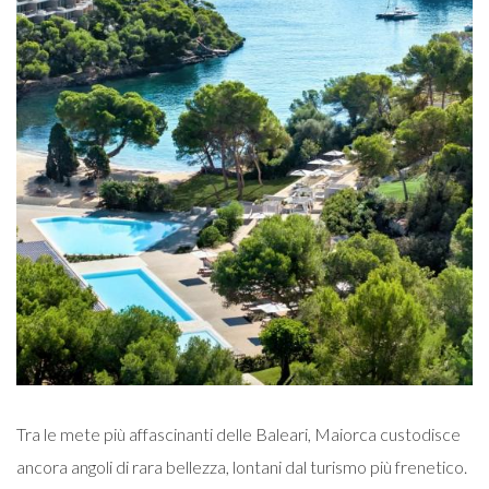
Tra le mete più affascinanti delle Baleari, Maiorca custodisce
ancora angoli di rara bellezza, lontani dal turismo più frenetico.