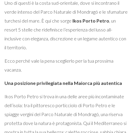
Uno di questi è la costa sud-orientale, dove si incontrano il
verde intenso del Parco Naturale di Mondragó e le sfumature
turchesi del mare. È qui che sorge
Ikos Porto Petro
, un
resort 5 stelle che ridefinisce l’esperienza del lusso all-
inclusive con eleganza, discrezione e un legame autentico con
il territorio.
Ecco perché vale la pena sceglierlo per la tua prossima
vacanza.
Una posizione privilegiata nella Maiorca più autentica
Ikos Porto Petro si trova in una delle aree più incontaminate
dell’isola: tra il pittoresco porticciolo di Porto Petro e le
spiagge vergini del Parco Naturale di Mondragó, una riserva
protetta dove la natura è protagonista. Qui il Mediterraneo si
mostra in tutta la sua bellezza: calette rocciose, sabbia chiara,