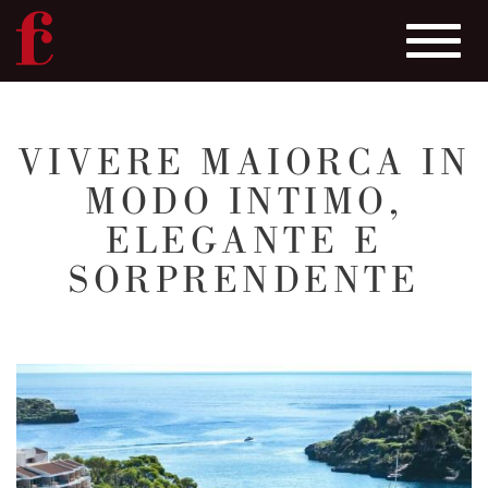
Toggle
navigat
Salta
al
VIVERE MAIORCA IN
contenuto
MODO INTIMO,
principale
ELEGANTE E
SORPRENDENTE